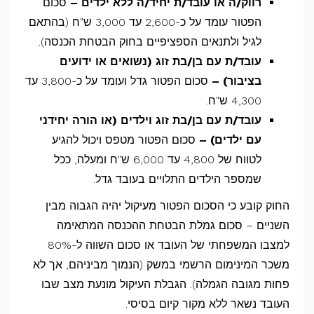
רווק/ה או עובד/ת יחיד/ה ללא ילדים –
סכום
הפטור עומד על כ-2,600 עד 3,000 ש"ח (בהתאם
לגיל ולתנאים הספציפיים בחוק הבטחת הכנסה).
עובד/ת עם בן/בת זוג (נשואים או ידועים
בציבור) –
סכום הפטור גדל ועומד על כ-3,800 עד
4,300 ש"ח.
עובד/ת עם בן/בת זוג וילדים (או הורה יחידני
עם ילדים) –
סכום הפטור מטפס ויכול להגיע
לטווח של 4,800 עד 6,000 ש"ח ומעלה, ככל
שמספר הילדים התלויים בעובד גדל.
החוק קובע כי הסכום הפטור מעיקול יהיה הגבוה מבין
השניים – סכום גמלת הבטחת ההכנסה המתאימה
למצבו המשפחתי של העובד או סכום השווה ל-80%
משכר המינימום הרשמי במשק (הנמוך מביניהם, אך לא
פחות מגובה הגמלה). הגבלת העיקול מונעת מצב שבו
העובד נשאר ללא מקור קיום בסיסי.