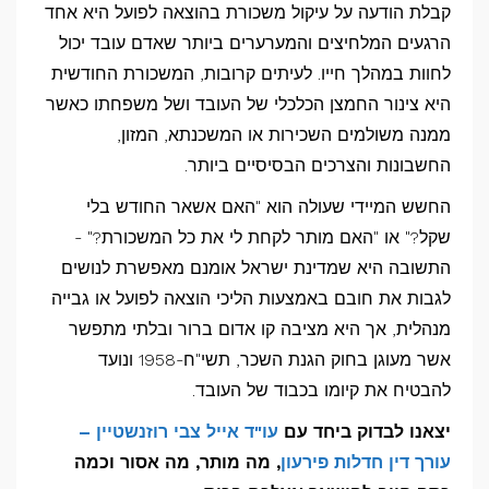
משכורת:
קבלת הודעה על עיקול משכורת בהוצאה לפועל היא אחד
מה
הרגעים המלחיצים והמערערים ביותר שאדם עובד יכול
מותר
לחוות במהלך חייו. לעיתים קרובות, המשכורת החודשית
ומה
היא צינור החמצן הכלכלי של העובד ושל משפחתו כאשר
ממנה משולמים השכירות או המשכנתא, המזון,
אסור
החשבונות והצרכים הבסיסיים ביותר.
לפי
חוק
החשש המיידי שעולה הוא "האם אשאר החודש בלי
הגנת
שקל?" או "האם מותר לקחת לי את כל המשכורת?" -
השכר?
התשובה היא שמדינת ישראל אומנם מאפשרת לנושים
לגבות את חובם באמצעות הליכי הוצאה לפועל או גבייה
מנהלית, אך היא מציבה קו אדום ברור ובלתי מתפשר
אשר מעוגן בחוק הגנת השכר, תשי"ח-1958 ונועד
להבטיח את קיומו בכבוד של העובד.
יצאנו לבדוק ביחד עם
עו"ד אייל צבי רוזנשטיין –
עורך דין חדלות פירעון
, מה מותר, מה אסור וכמה