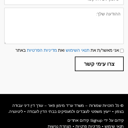
קשר
ההודעה
שלך:
תנאי
אני מאשר/ת את
תנאי השימוש
ואת
מדיניות הפרטיות
באתר
שימוש
ומדיניות
פרטיות
צרו עימי קשר
© כל הזכויות שמורות – משרד עו"ד מימון פאר –
עורך דין דיני עבודה
בצפון
• ייעוץ משפטי לעובדים ולמעסיקים בבתי הדין לעבודה • ליטיגציה.
קידום על ידי Signup קידום אתרים
תנאי שימוש
•
מדיניות פרטיות
•
הצהרת נגישות