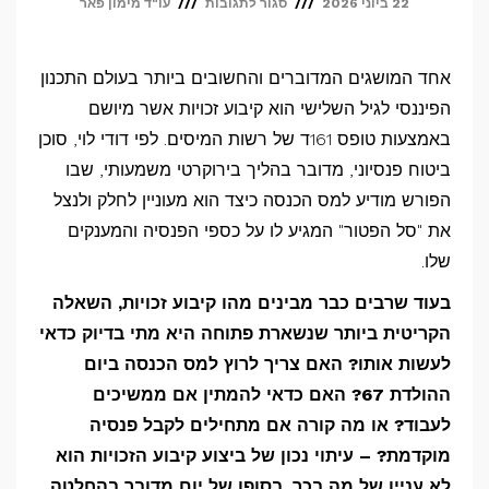
על
22 ביוני 2026
סגור לתגובות
עו"ד מימון פאר
מתי
כדאי
אחד המושגים המדוברים והחשובים ביותר בעולם התכנון
לעשות
הפיננסי לגיל השלישי הוא קיבוע זכויות אשר מיושם
קיבוע
באמצעות טופס 161ד של רשות המיסים. לפי דודי לוי, סוכן
זכויות?
ביטוח פנסיוני, מדובר בהליך בירוקרטי משמעותי, שבו
הפורש מודיע למס הכנסה כיצד הוא מעוניין לחלק ולנצל
–
את "סל הפטור" המגיע לו על כספי הפנסיה והמענקים
עיתוי
שלו.
נכון
ששווה
בעוד שרבים כבר מבינים מהו קיבוע זכויות, השאלה
מאות
הקריטית ביותר שנשארת פתוחה היא מתי בדיוק כדאי
לעשות אותו? האם צריך לרוץ למס הכנסה ביום
אלפי
ההולדת 67? האם כדאי להמתין אם ממשיכים
שקלים
לעבוד? או מה קורה אם מתחילים לקבל פנסיה
מוקדמת? – עיתוי נכון של ביצוע קיבוע הזכויות הוא
לא עניין של מה בכך, בסופו של יום מדובר בהחלטה